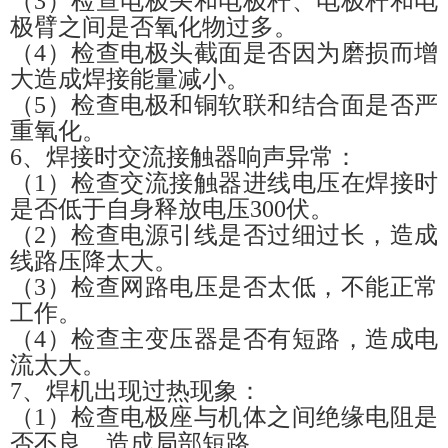
（
3
）
检查电极头和电极杆、电极杆和电
极臂之间是否氧化物过多。
（
4
）
检查电极头截面是否因为磨损而增
大造成焊接能量减小。
（
5
）
检查电极和铜软联和结合面是否严
重氧化。
6、焊接时交流接触器响声异常：
（
1
）
检查交流接触器进线电压在焊接时
是否低于自身释放电压
300伏。
（
2
）
检查电源引线是否过细过长，造成
线路压降太大。
（
3
）
检查网路电压是否太低，不能正常
工作。
（
4
）
检查主变压器是否有短路，造成电
流太大。
7、焊机出现过热现象：
（
1
）
检查电极座与机体之间绝缘电阻是
否不良，造成局部短路。