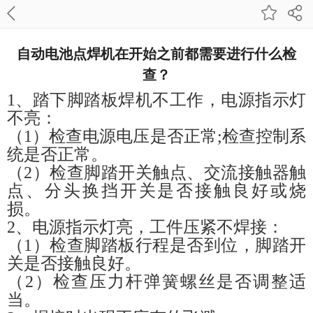
自动电池点焊机在开始之前都需要进行什么检
查？
1、
踏下脚踏板焊机不工作，电源指示灯
不亮：
（
1）检查电源电压是否正常;检查控制系
统是否正常。
（
2）检查脚踏开关触点、交流接触器触
点、分头换挡开关是否接触良好或烧
损。
2、电源指示灯亮，工件压紧不焊接：
（
1
）
检查脚踏板行程是否到位，脚踏开
关是否接触良好。
（
2
）
检查压力杆弹簧螺丝是否调整适
当。