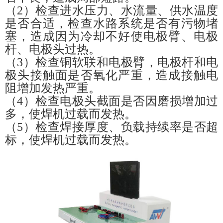
（
2
）
检查进水压力、水流量、供水温度
是否合适，检查水路系统是否有污物堵
塞，造成因为冷却不好使电极臂、电极
杆、电极头过热。
（
3
）
检查铜软联和电极臂，电极杆和电
极头接触面是否氧化严重，造成接触电
阻增加发热严重。
（
4
）
检查电极头截面是否因磨损增加过
多，使焊机过载而发热。
（
5
）
检查焊接厚度、负载持续率是否超
标，使焊机过载而发热。