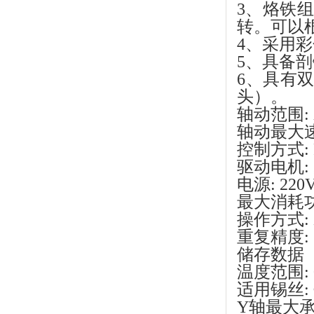
3、烙铁
转。可以
4
、
采用彩
5
、
具备剖
6
、
具有
头）。
轴动范围
:
轴动最大
控制方式
驱动电机
电源
: 220
最大消耗
操作方式
重复精度
:
储存数据
温度范围
:
适用锡丝
:
Y轴最大承重