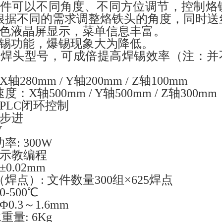
组件可以不同角度、不同方位调节，控制烙铁
根据不同的需求调整烙铁头的角度，同时送
色液晶屏显示，菜单信息丰富。
锡功能，爆锡现象大为降低。
双焊头型号，可成倍提高焊锡效率（注：并
 X轴280mm / Y轴200mm / Z轴100mm
速度：
X轴500mm / Y轴500mm / Z轴300mm
: PLC闭环控制
: 步进
V
功率
: 300W
: 示教编程
 ±0.02mm
（焊点）
: 文件数量300组×625焊点
 0-500℃
 Φ0.3～1.6mm
量: 6Kg